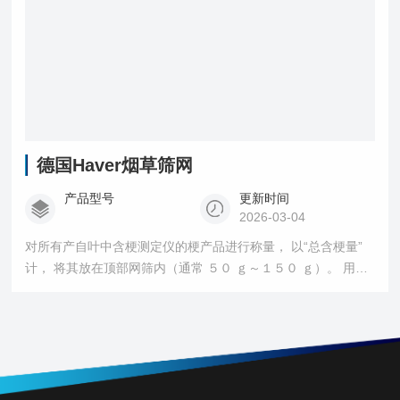
德国Haver烟草筛网
产品型号
更新时间
2026-03-04
对所有产自叶中含梗测定仪的梗产品进行称量， 以“总含梗量”
计， 将其放在顶部网筛内（通常 ５０ ｇ～１５０ ｇ）。 用从
动锤开动振动筛分器， 同时开动*钟或电子定时器， 让筛分器准
确运行５min， 移开每层筛盘， 记录每层筛盘中的烟梗的质
量。