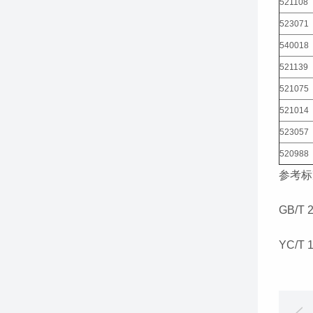
521108
523071
540018
521139
521075
521014
523057
520988
参考标
GB/T
YC/T