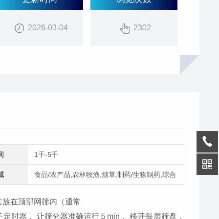
2026-03-04
2302
间
1千-5千
域
食品/农产品,农林牧渔,烟草,制药/生物制药,综合
将其放在顶部网筛内（通常
子定时器， 让筛分器准确运行５min， 移开每层筛盘，