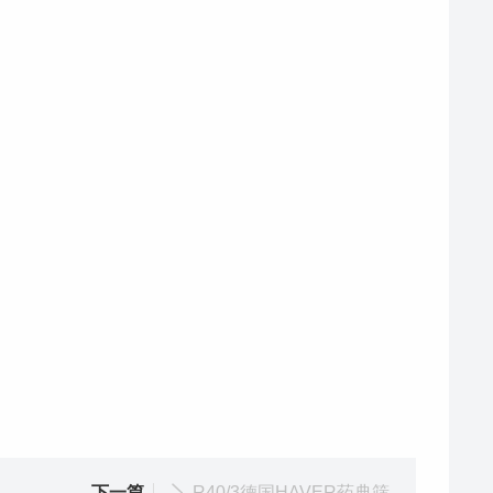
下一篇
R40/3德国HAVER药典筛