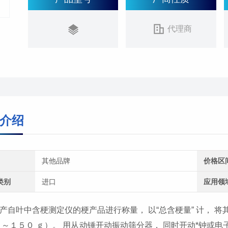
代理商
介绍
其他品牌
价格区
类别
进口
应用领
产自叶中含梗测定仪的梗产品进行称量， 以“总含梗量” 计， 
ｇ～１５０ ｇ）。 用从动锤开动振动筛分器， 同时开动*钟或电