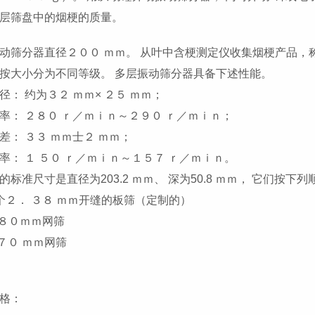
层筛盘中的烟梗的质量。
动筛分器直径２００ ｍｍ。 从叶中含梗测定仪收集烟梗产品，
按大小分为不同等级。 多层振动筛分器具备下述性能。
径： 约为３２ ｍｍ× ２５ ｍｍ；
率： ２８０ ｒ／ｍｉｎ～２９０ ｒ／ｍｉｎ；
差： ３３ ｍｍ士２ ｍｍ；
率： １ ５０ ｒ／ｍｉｎ～１５７ ｒ／ｍｉｎ。
的标准尺寸是直径为203.2 ｍｍ、 深为50.8 ｍｍ， 它们按下
个２． ３８ ｍｍ开缝的板筛（定制的）
.８０ｍｍ网筛
.７０ ｍｍ网筛
格：