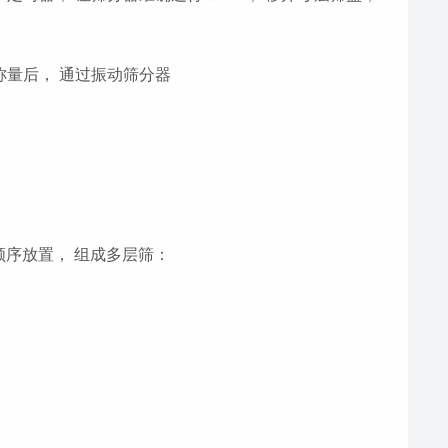
称量后， 通过振动筛分器
列顺序放置， 组成多层筛：