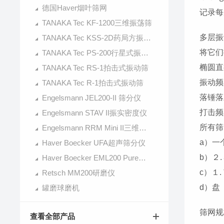
德国Haver烟叶筛网
记录每
TANAKA Tec KF-1200三维振荡筛
多层振
TANAKA Tec KSS-2D药局方振荡筛
将它们
TANAKA Tec PS-200行星式振动筛
椭圆直
TANAKA Tec RS-1拍击式振动筛
振动频
TANAKA Tec R-1拍击式振动筛
落锤落
Engelsmann JEL200-II 筛分仪
打击频
Engelsmann STAV II振实密度仪
所有筛
Engelsmann RRM Mini II三维混合机
a）一
Haver Boecker UFA超声筛分仪
b）２
Haver Boecker EML200 Pure筛分仪
c）１
Retsch MM200研磨仪
d）盘
罐磨球磨机
筛网规
查看全部产品