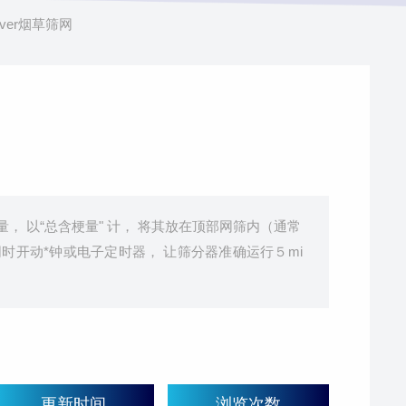
ver烟草筛网
 以“总含梗量" 计， 将其放在顶部网筛内（通常
同时开动*钟或电子定时器， 让筛分器准确运行５mi
更新时间
浏览次数