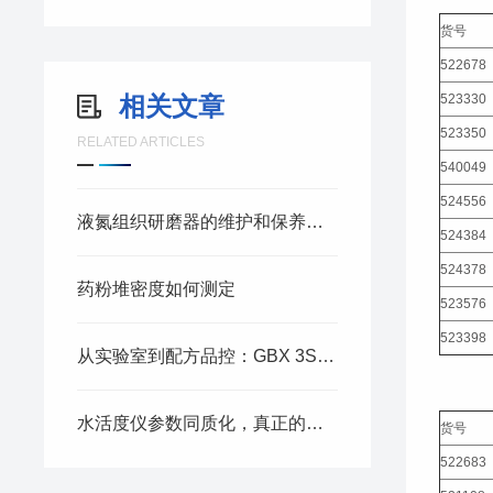
货号
522678
相关文章
523330
523350
RELATED ARTICLES
540049
524556
液氮组织研磨器的维护和保养方法
524384
524378
药粉堆密度如何测定
523576
523398
从实验室到配方品控：GBX 3S表面张力仪在表面活性体系中的全场景应用
水活度仪参数同质化，真正的选型差异在哪里
货号
522683