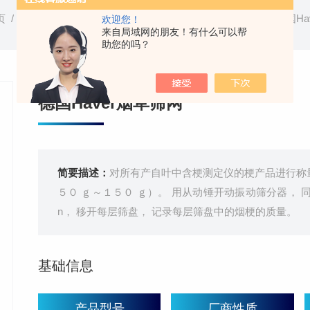
页
/
产品中心
/
粉体物料分析设备
/
德国Haver烟叶筛网
/ 德国Ha
欢迎您！
来自局域网的朋友！有什么可以帮
助您的吗？
德国Haver烟草筛网
简要描述：
对所有产自叶中含梗测定仪的梗产品进行称量，
５０ ｇ～１５０ ｇ）。 用从动锤开动振动筛分器， 
n， 移开每层筛盘， 记录每层筛盘中的烟梗的质量。
基础信息
产品型号
厂商性质