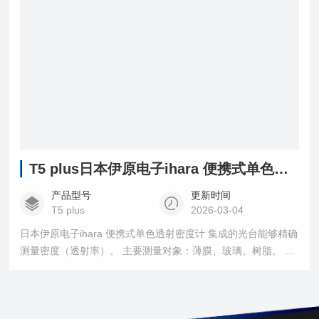
T5 plus日本伊原电子ihara 便携式单色透射密度计
产品型号
更新时间
T5 plus
2026-03-04
日本伊原电子ihara 便携式单色透射密度计 集成的光台能够精确
测量密度（透射率）。 主要测量对象：薄膜、玻璃、树脂。 也
可以对上述材料以外的材料进行测量，只要它们能透光。 标准
的T5plus被限制在1毫米或以下的厚度。 如果厚度超过1毫
米，可以进行修改以适应这种情况，请联系我们。 即使尺寸或
形状与标准产品不兼容，也可以对其进行修改。 。