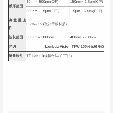
10nm～500nm(C/F)
150nm～1.5μm(C/F)
膜厚范围
5
500nm～15μm(FFT)
1.5μm～60μm(FFT)
测量重现
0.2%～1%(取决于膜材
质
)
性
波长范围
300nm～1000nm
400nm～700nm
9
光源
Lambda Vision TFW-100分光膜厚仪
12V
测量软件
TF-Lab (曲
线拟
合法/ FFT法)