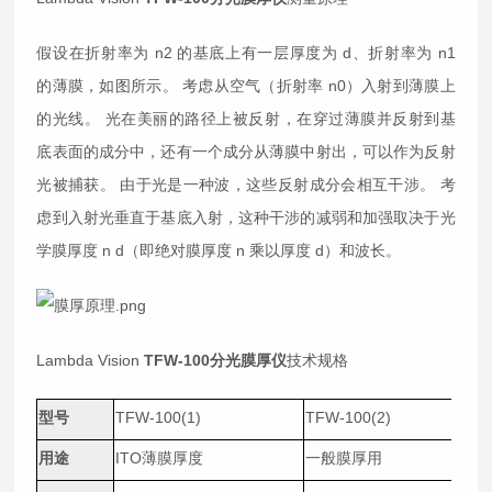
假设在折射率为 n2 的基底上有一层厚度为 d、折射率为 n1
的薄膜，如图所示。 考虑从空气（折射率 n0）入射到薄膜上
的光线。 光在美丽的路径上被反射，在穿过薄膜并反射到基
底表面的成分中，还有一个成分从薄膜中射出，可以作为反射
光被捕获。 由于光是一种波，这些反射成分会相互干涉。 考
虑到入射光垂直于基底入射，这种干涉的减弱和加强取决于光
学膜厚度 n d（即绝对膜厚度 n 乘以厚度 d）和波长。
Lambda Vision
TFW-100分光膜厚仪
技术规格
型号
TFW-100(1)
TFW-100(2)
T
用途
ITO薄膜厚度
一般膜厚用