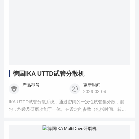
德国IKA UTTD试管分散机
产品型号
更新时间
2026-03-04
IKA UTTD试管分散系统，通过密闭的一次性试管集分散，混
匀，均质及研磨功能于一体。在设定的参数（包括时间、转速
及体积等）条件下进行操作可有效保护使用者免受气味样品的
伤害，操作安全。 试管轻轻一拧便能连接到主机上，将所需的
转速和处理时间设好后，实验就可以开始了；实验结束会有声
音提示；所有的实验具有可重复性，而且样品间不会发生交叉