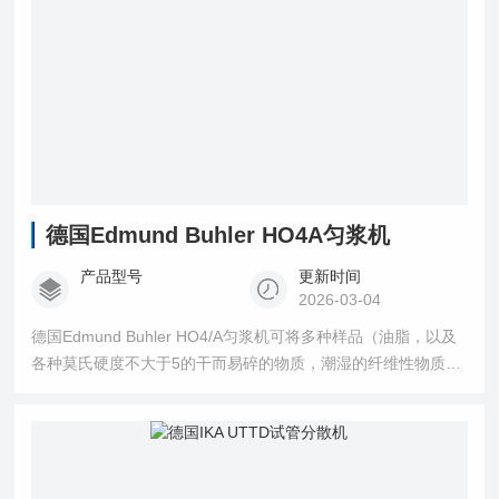
德国Edmund Buhler HO4A匀浆机
产品型号
更新时间
2026-03-04
德国Edmund Buhler HO4/A匀浆机可将多种样品（油脂，以及
各种莫氏硬度不大于5的干而易碎的物质，潮湿的纤维性物质，
硬而易碎的物质）粉碎搅拌成均质的细胞碎片悬浮液。如：动
植物组织，骨头，谷类，软质砂块，食物样品等。