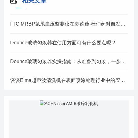
相关文章
IITC MRBP鼠尾血压监测仪在刺蒺藜-杜仲药对自发性高血压大鼠左室肥厚的研究
Dounce玻璃匀浆器在使用方面可有什么要点呢？
Dounce玻璃匀浆器实操指南：从准备到匀浆，一步不落！
谈谈Elma超声波清洗机在表面喷涂处理行业中的应用！