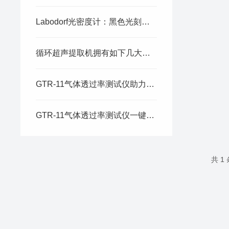
Labodorf光密度计：黑色光刻胶（BM）测试方案
循环超声提取机拥有如下几大特点
GTR-11气体透过率测试仪助力复合纳米膜气体渗透性能测试
GTR-11气体透过率测试仪一键测氧气渗透性：搞定PPO结构-性能研究
共 1