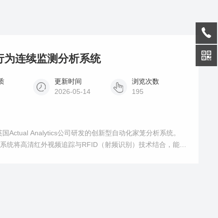
小鼠行为连续监测分析系统
质
更新时间
浏览次数
2026-05-14
195
r)是由英国Actual Analytics公司研发的创新型自动化家笼分析系统。
分析系统将高清红外视频追踪与RFID（射频识别）技术结合，能够
饲养环境的前提下，实现对小鼠和大鼠的24/7全天候连续监
 Biomarkers）