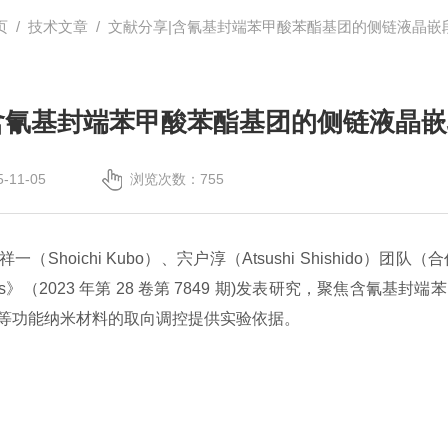
页
/
技术文章
/ 文献分享|含氰基封端苯甲酸苯酯基团的侧链液晶
含氰基封端苯甲酸苯酯基团的侧链液晶
11-05
浏览次数：755
（Shoichi Kubo）、宍户淳（Atsushi Shishid
s》（2023 年第 28 卷第 7849 期
)
发表研究，聚焦含氰基封端苯
等功能纳米材料的取向调控提供实验依据。