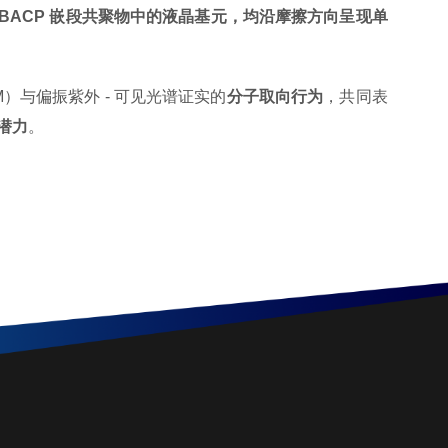
M6BACP 嵌段共聚物中的液晶基元，均沿摩擦方向呈现单
）与偏振紫外 - 可见光谱证实的
分子取向行为
，共同表
潜力
。