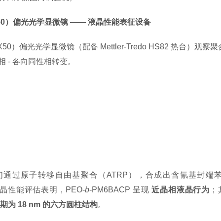
（BX50）偏光光学显微镜 —— 液晶性能表征设备
（BX50）偏光光学显微镜（配备 Mettler-Tredo HS82 热
 - 各向同性相转变。
们通过原子转移自由基聚合（ATRP），合成出含氰基封端
晶性能评估表明，PEO-
b
-PM6BACP 呈现
近晶相液晶行为
；
期为 18 nm 的六方圆柱结构
。