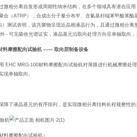
过微相分离自发形成周期性纳米结构，在多个领域具有潜在应用
合（ATRP），合成出分子量分布窄、含氰基封端苯甲酸苯酯基团
XS）测试表明，该共聚物呈现近晶相液晶行为，且通过微相分离形
紫外 - 可见吸收光谱证实，液晶基元沿取向处理方向呈单轴取向
00材料摩擦配向试验机 —— 取向层制备设备
 E
HC
MRG-100材料摩擦配向试验机对薄膜进行机械摩擦
实现单轴取向。
保障了液晶基元的有序排列，是实现微相分离结构长程规整性的
00材料摩擦配向试验机
）