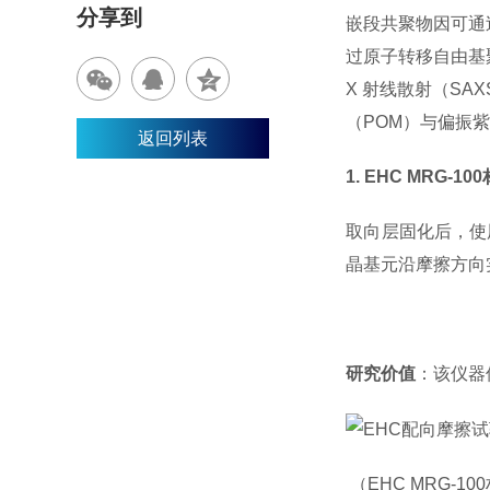
分享到
嵌段共聚物因可通
过原子转移自由基聚
X 射线散射（SA
（POM）与偏振
返回列表
1. E
HC
MRG-1
取向层固化后，使用
晶基元沿摩擦方向
研究价值
：该仪器
（
E
HC
MRG-1