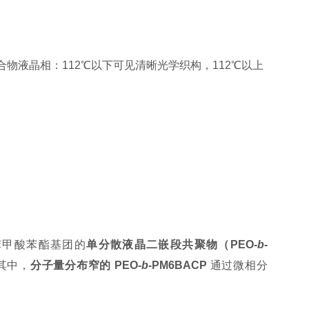
台）观察聚合物液晶相：112℃以下可见清晰光学织构，112℃以上
苯甲酸苯酯基团的
单分散液晶二嵌段共聚物（PEO-
b
-
其中，
分子量分布窄的 PEO-
b
-PM6BACP
通过微相分