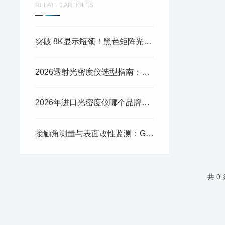
RELATED ARTICLES
突破 8K显示瓶颈！黑色矩阵光刻胶的性能表征
2026透射光密度仪选型指南：技术参数解析与主流型号对比
2026年进口光密度仪哪个品牌好？从技术选型看实验室效率的关键
接触角测量与表面改性监测：GBX Digidrop和Acroedge Caisits的技术对比
共 0