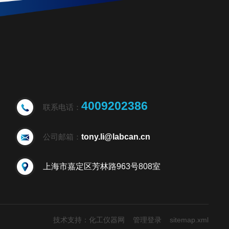
4009202386
联系电话：
公司邮箱：
tony.li@labcan.cn
上海市嘉定区芳林路963号808室
技术支持：
化工仪器网
管理登录
sitemap.xml