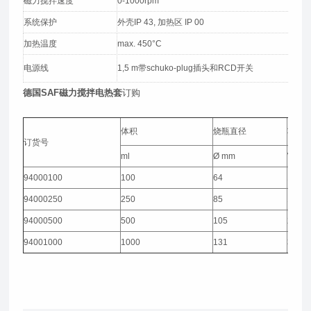
磁力搅拌速度
0-1000rpm
系统保护
外壳IP 43, 加热区 IP 00
加热温度
max. 450°C
电源线
1,5 m带schuko-plug插头和RCD开关
德国SAF磁力搅拌电热套
订购
体积
烧瓶直径
功率
订货号
ml
Ø mm
W
94000100
100
64
100
94000250
250
85
150
94000500
500
105
200
94001000
1000
131
300