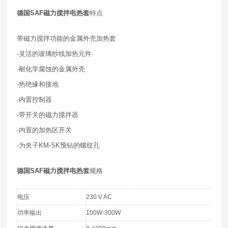
德国SAF磁力搅拌电热套
特点
带磁力搅拌功能的金属外壳加热套
-灵活的玻璃纱线加热元件
-耐化学腐蚀的金属外壳
-热绝缘和接地
-内置控制器
-带开关的磁力搅拌器
-内置的加热区开关
-为夹子KM-SK预钻的螺纹孔
德国SAF磁力搅拌电热套
规格
电压
230 V AC
功率输出
100W-300W