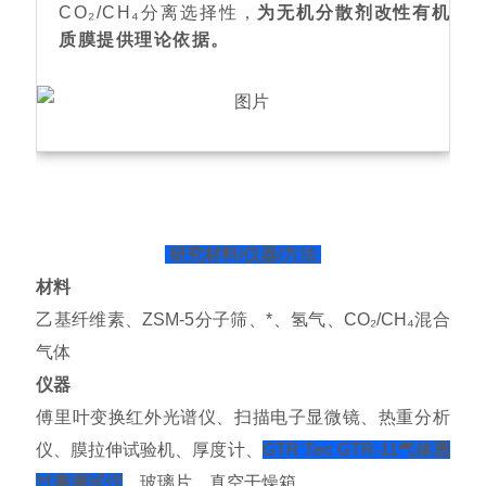
CO₂/CH₄分离选择性，
为无机分散剂改性有机基
质膜提供理论依据。
研究材料/仪器/方法
材料
乙基纤维素、ZSM-5分子筛、*、氢气、CO₂/CH₄混合
气体
仪器
傅里叶变换红外光谱仪、扫描电子显微镜、热重分析
仪、膜拉伸试验机、厚度计、
GTR Tec GTR-11气体透
过率测试仪
、玻璃片、真空干燥箱