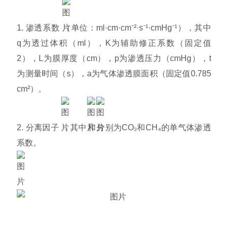
1. 渗透系数
（单位：ml·cm·cm⁻²·s⁻¹·cmHg⁻¹），其中
q为透过体积（ml），K为辅助修正系数（固定值
2），L为膜厚度（cm），p为渗透压力（cmHg），t
为测量时间（s），a为气体渗透膜面积（固定值0.785
cm²）。
2. 分离因子
，其中
和
分别为CO₂和CH₄的单气体渗透
系数。