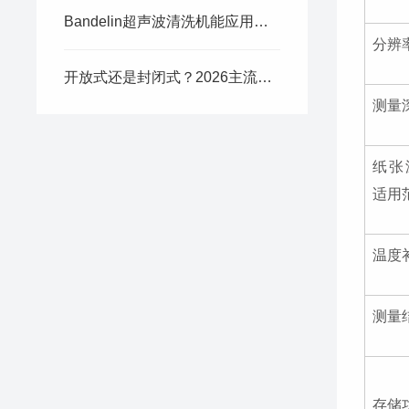
Bandelin超声波清洗机能应用于怎样的领域呢？
分辨
开放式还是封闭式？2026主流TEWL经皮水分流失仪（CK/ASCH/Delfin）对比.
测量
纸张
适用
温度
测量
存储