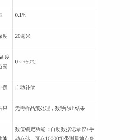
率
0.1%
深度
20毫米
温度
0～+50℃
范围
补偿
自动补偿
结果
无需样品预处理，数秒内出结果
数值锁定功能；自动数据记录仪
+手
功能
动存储，可存10000组带测量地点备