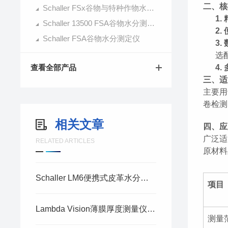
二、核
Schaller FSx谷物与特种作物水分测定仪
1.
Schaller 13500 FSA谷物水分测定仪
2.
Schaller FSA谷物水分测定仪
3.
选
查看全部产品
4.
三、适
主要用
卷检测
相关文章
四、应
广泛适
RELATED ARTICLES
原材料
Schaller LM6便携式皮革水分计｜皮革含水率现场快速检测工具
项目
Lambda Vision薄膜厚度测量仪助力树脂片实现湿法 CMP SiO₂膜厚原位测量
测量