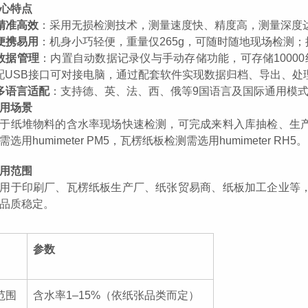
心特点
精准高效
：采用无损检测技术，测量速度快、精度高，测量深度
便携易用
：机身小巧轻便，重量仅
265g
，可随时随地现场检测；
数据管理
：内置自动数据记录仪与手动存储功能，可存储
10000
配
USB
接口可对接电脑，通过配套软件实现数据归档、导出、处
多语言适配
：支持德、英、法、西、俄等
9
国语言及国际通用模
用场景
于纸堆物料的含水率现场快速检测，可完成来料入库抽检、生
需选用
humimeter PM5，瓦楞纸板检测需选用humimeter RH5。
用范围
用于印刷厂、瓦楞纸板生产厂、纸张贸易商、纸板加工企业等
品质稳定。
参数
范围
含水率
1–15%（依纸张品类而定）