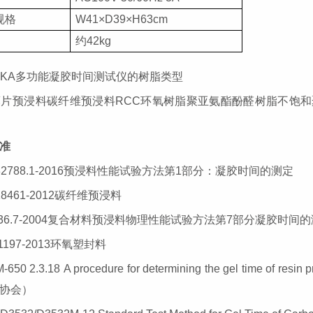
规格
W
41
×
D3
9×H
63
cm
约
42
kg
ZUKA多功能凝胶时间测试仪的树脂类型
薄片
预浸料碳纤维预浸料
RCC环氧树脂聚亚氨酯酚醛树脂不饱
准
T 32788.1-2016预浸料性能试验方法第1部分：凝胶时间的测定
 28461-2012碳纤维预浸料
736.7-2004复合材料预浸料物理性能试验方法第7部分凝胶时间
 11197-2013环氧塑封料
-650 2.3.18
A procedure for determining the gel time of r
协会）