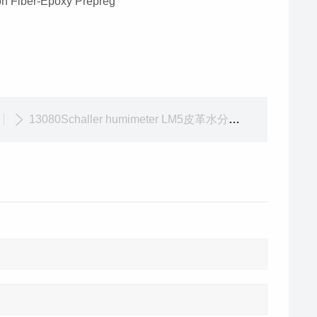
n Fiber-Epoxy Prepreg
13080Schaller humimeter LM5皮革水分手持测试仪