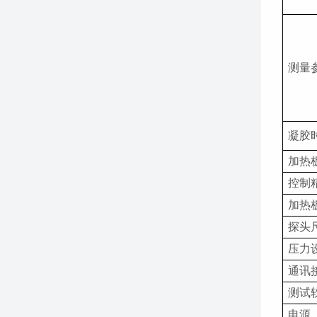
测量
凝胶
加热
控制
加热
探头
压力
通讯
测试
电源