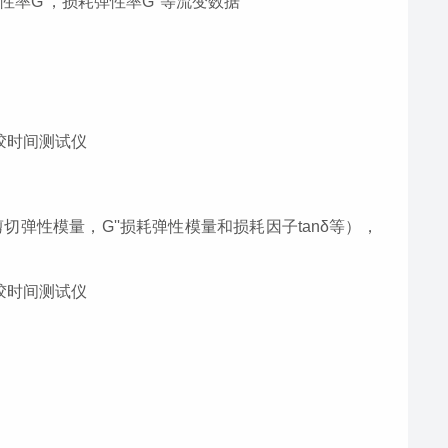
性率
G'，损耗弹性率G''等流变数据
'剪切弹性模量，
G''
损耗弹性模量和损耗因子
tan
δ等），