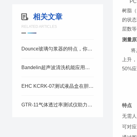
P
树脂（
相关文章
的状态
RELATED ARTICLES
层数等
测量原
Dounce玻璃匀浆器的特点，你真的了解了吗？
将
上升
Bandelin超声波清洗机能应用于怎样的领域呢？
50%
应
EHC KCRK-07测试液晶盒在胆甾相液晶显示材料研发中的应用
GTR-11气体透过率测试仪助力ZSM -5/乙基纤维素混合基质膜的研究
特点
无需人
可对应