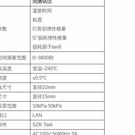
间测试仪
凝胶时间
粘度
参数
G'剪切弹性模量
G''损耗弹性模量
损耗因子
tanδ
时间测量范围
0~3600
秒
板温度
室温
~240
℃
精度
±0.5℃
板尺寸
直径
22mm
尺寸
直径
15mm
设置范围
10kPa-50kPa
接口
LAN
软件
SZK
Tool
AC100V 50/60Hz
3
A