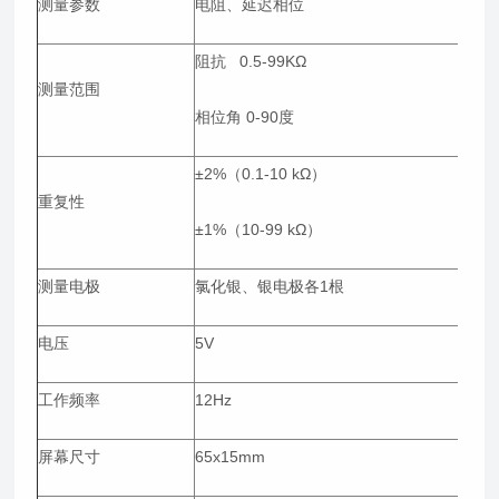
测量参数
电阻、延迟相位
阻抗 0.5-99KΩ
测量范围
相位角 0-90度
±2%（0.1-10 kΩ）
重复性
±1%（10-99 kΩ）
测量电极
氯化银、银电极各1根
电压
5V
工作频率
12Hz
屏幕尺寸
65x15mm