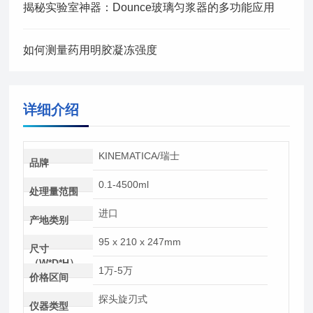
揭秘实验室神器：Dounce玻璃匀浆器的多功能应用
如何测量药用明胶凝冻强度
详细介绍
KINEMATICA/瑞士
品牌
0.1-4500ml
处理量范围
进口
产地类别
95 x 210 x 247mm
尺寸
（W*D*H）
1万-5万
价格区间
探头旋刃式
仪器类型