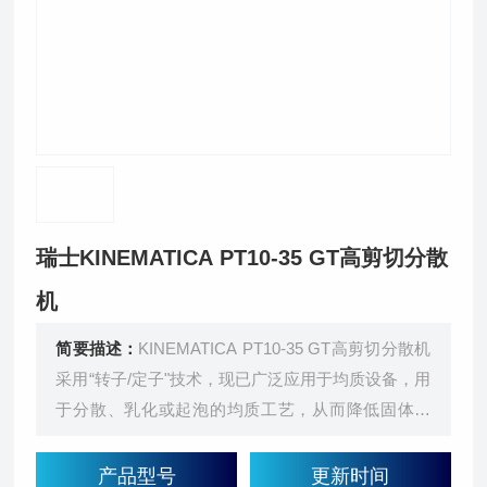
瑞士KINEMATICA PT10-35 GT高剪切分散
机
简要描述：
KINEMATICA PT10-35 GT高剪切分散机
采用“转子/定子"技术，现已广泛应用于均质设备，用
于分散、乳化或起泡的均质工艺，从而降低固体颗
粒、液滴、气泡的粒径尺寸，使其达到微米级或更
低。该原理已成为*的将固体、液体或气体均匀分散
产品型号
更新时间