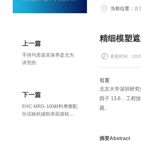
当前位置：
首
精细模塑遮
上一篇
手持均质器其保养是尤为
更新时间：2025-
讲究的
引言
北京大学深圳研究
下一篇
因子 13.6，工
EHC MRG-100材料摩擦配
题。
向试验机辅助表面接枝
ZnO纳米棒的取向研究
摘要
Abstract