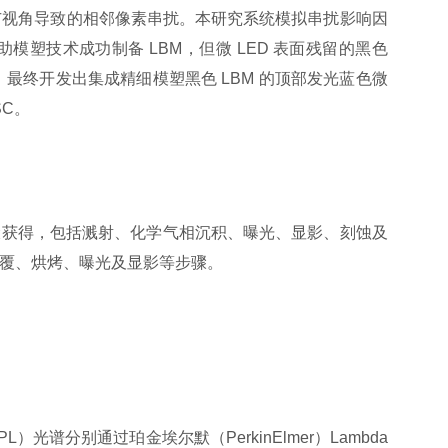
 芯片广视角导致的相邻像素串扰。本研究系统模拟串扰影响因
塑技术成功制备 LBM，但微 LED 表面残留的黑色
最终开发出集成精细模塑黑色 LBM 的顶部发光蓝色微
SC。
骤获得，包括溅射、化学气相沉积、曝光、显影、刻蚀及
覆、烘烤、曝光及显影等步骤。
PL
）光谱分别通过珀金埃尔默（
PerkinElmer
）
Lambda