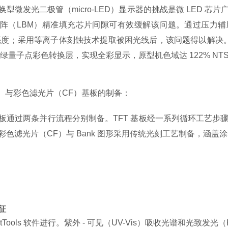
换型微发光二极管（
micro-LED）显示器的挑战是微 LED
阵（LBM）精准填充芯片间隙可有效缓解该问题。通过压力辅助模
低亮度；采用等离子体刻蚀技术提取被困光线后，该问题得以解决。
红绿量子点彩色转换层，实现全彩显示，原型机色域达 122% NT
）与彩色滤光片（
CF
）基板的制备
：
板通过两条并行流程分别制备。
TFT
基板经一系列循环工艺步
彩色滤光片（
CF
）与
Bank
图形采用传统光刻工艺制备，涵盖涂
征
tTools
软件进行。紫外
-
可见（
UV-Vis
）吸收光谱和光致发光（