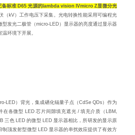
配备标准
D65
光源的
lambda vision
lVmicro Z
显微分光
伏（
kV
）工作电压下采集。光电转换性能采用可编程光
微型发光二极管（
micro-LED
）显示器的亮度通过显示器
室温环境下开展。
cro-LED
）背光，集成硒化镉量子点（
CdSe QDs
）作为
并在各微型
LED
芯片间隙填充遮光
/
填充介质（
LBM,
GB
三色
LED
的微型
LED
显示器相比，所研发的显示原
抑制顶发射型微型
LED
显示器的串扰效应提供了有效方