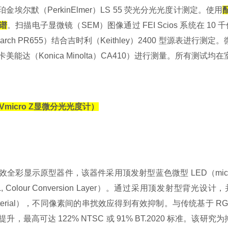
珀金埃尔默（
PerkinElmer
）
LS 55
荧光分光光度计测定。使用
谱
。扫描电子显微镜（
SEM
）图像通过
FEI Scios
系统在
10
千
earch PR655
）结合吉时利（
Keithley
）
2400
型源表进行测定。
卡美能达（
Konica Minolta
）
CA410
）进行测量。所有测试均在
lVmicro Z
显微分光光度计）
效全彩显示原型器件，该器件采用顶发射型蓝色微型
LED
（
mi
, Colour Conversion Layer
）。通过采用顶发射型背光设计，
erial
），不同像素间的串扰效应得到有效抑制。与传统基于
R
提升，最高可达
122% NTSC
或
91% BT.2020
标准。该研究为